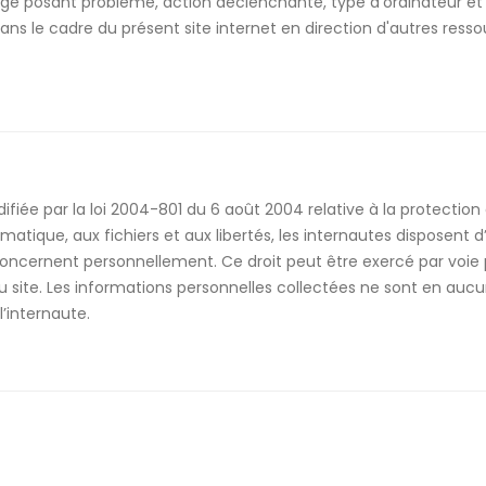
ge posant problème, action déclenchante, type d’ordinateur et d
ans le cadre du présent site internet en direction d'autres ress
fiée par la loi 2004-801 du 6 août 2004 relative à la protectio
atique, aux fichiers et aux libertés, les internautes disposent d
concernent personnellement. Ce droit peut être exercé par voie
u site. Les informations personnelles collectées ne sont en aucu
’internaute.