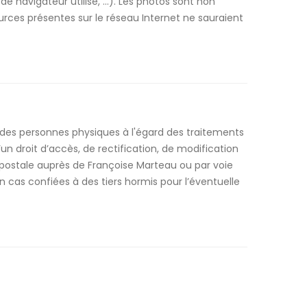
e navigateur utilisé, …). Les photos sont non
ources présentes sur le réseau Internet ne sauraient
n des personnes physiques à l'égard des traitements
’un droit d’accès, de rectification, de modification
 postale auprès de Françoise Marteau ou par voie
n cas confiées à des tiers hormis pour l’éventuelle