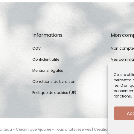
Informations
Mon com
CGV
Mon compte
Confidentialité
Mes comma
Mentions légales
Mot de pass
Ce site uti
permettra 
Conditions de Livraison
les ID uniqu
consentemen
Politique de cookies (UE)
fonctions.
Ac
rteau - Céramique Ajourée - Tous droits réservés | Création de site Inter