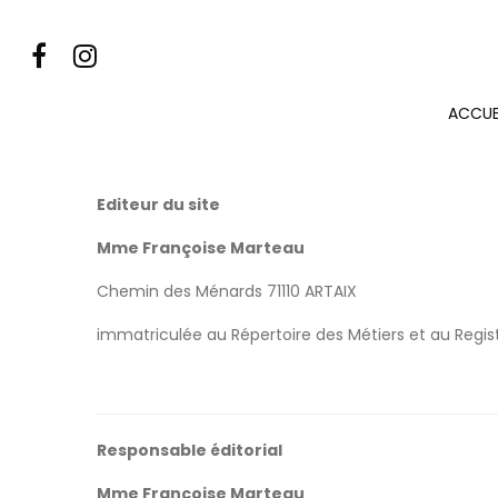
Mentions légales
Accueil
Mentions légales
>
ACCUE
Editeur du site
Mme Françoise Marteau
Chemin des Ménards 71110 ARTAIX
immatriculée au Répertoire des Métiers et au Re
Responsable éditorial
Mme Françoise Marteau