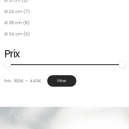
Ø 21 cm
(2)
Ø 24 cm
(7)
Ø 28 cm
(8)
Ø 34 cm
(6)
Prix
Prix
Prix
Prix :
160€
—
440€
Filtrer
min
max