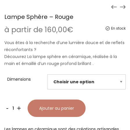
Lampe Sphère – Rouge
à partir de
160,00
€
En stock
Vous êtes à la recherche d’une lumière douce et de reflets
réconfortants ?
Découvrez La lampe sphère en céramique, réalisée à la
main et émaillé d’un rouge profond brillant .
Dimensions
quantité
-
+
Ajouter au panier
de
Lampe
Les lampes en céramique sont des créations artisanales.