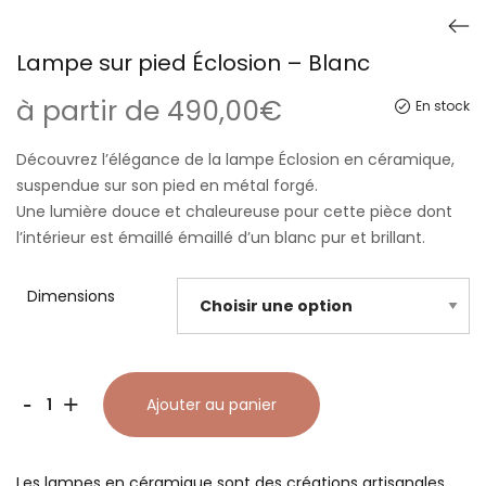
Lampe sur pied Éclosion – Blanc
à partir de
490,00
€
En stock
Découvrez l’élégance de la lampe Éclosion en céramique,
suspendue sur son pied en métal forgé.
Une lumière douce et chaleureuse pour cette pièce dont
l’intérieur est émaillé émaillé d’un blanc pur et brillant.
Dimensions
quantité
-
+
Ajouter au panier
de
Lampe
Les lampes en céramique sont des créations artisanales.