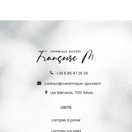
+33 6 85 47 26 29
contact@ceramique-ajouree.fr
Les Ménards, 71110 Artaix
Liens
Lampes à poser
Lampes sur pied