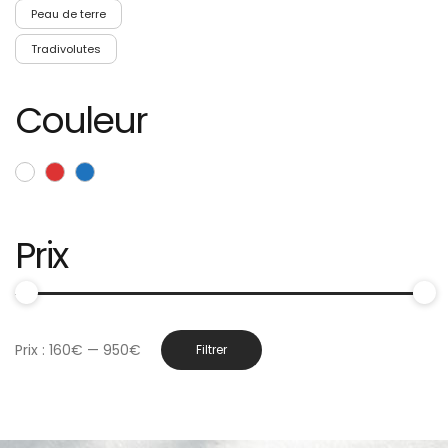
Peau de terre
Tradivolutes
Couleur
Prix
Prix
Prix
Prix :
160€
—
950€
Filtrer
min
max